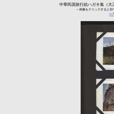
中華民国旅行絵ハガキ集（大正5
～画像をクリックすると別ウィ
一