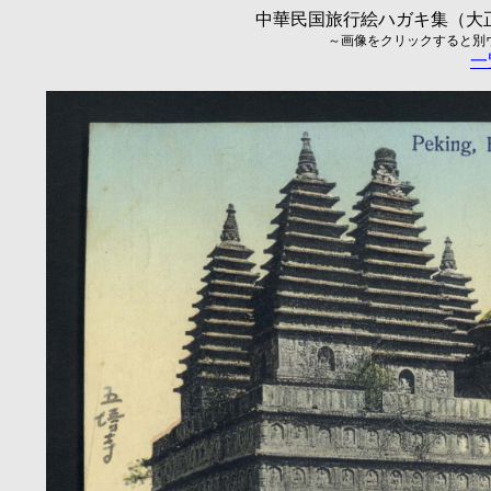
中華民国旅行絵ハガキ集（大正5
～画像をクリックすると別ウィ
一