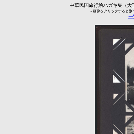
中華民国旅行絵ハガキ集（大正5
～画像をクリックすると別ウィ
一