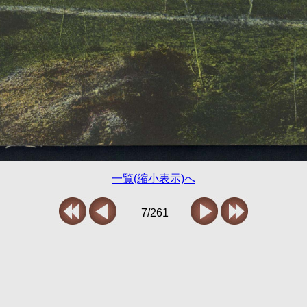
一覧(縮小表示)へ
7/261