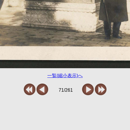
一覧(縮小表示)へ
71/261