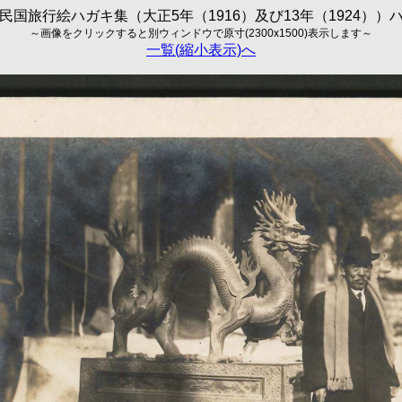
民国旅行絵ハガキ集（大正5年（1916）及び13年（1924））
～画像をクリックすると別ウィンドウで原寸(2300x1500)表示します～
一覧(縮小表示)へ