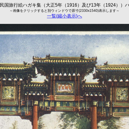
民国旅行絵ハガキ集（大正5年（1916）及び13年（1924））
～画像をクリックすると別ウィンドウで原寸(2330x1540)表示します～
一覧(縮小表示)へ