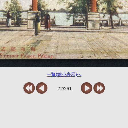
一覧(縮小表示)へ
72/261