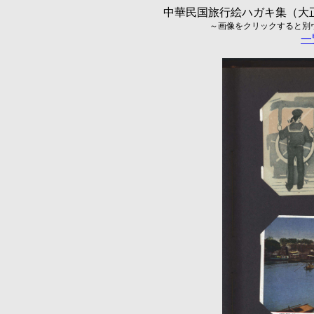
中華民国旅行絵ハガキ集（大正5
～画像をクリックすると別ウィ
一