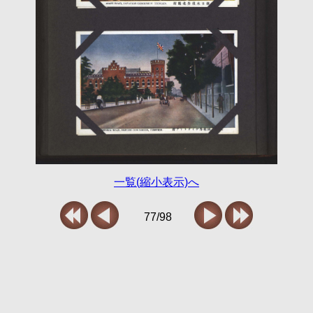
一覧(縮小表示)へ
77/98