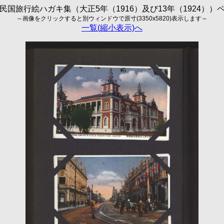
民国旅行絵ハガキ集（大正5年（1916）及び13年（1924））
～画像をクリックすると別ウィンドウで原寸(3350x5820)表示します～
一覧(縮小表示)へ