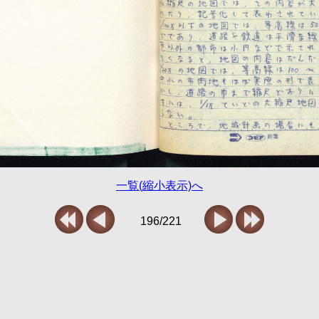
一覧(縮小表示)へ
196/221