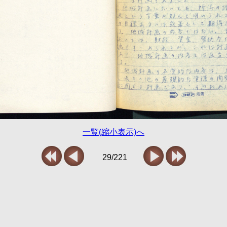
一覧(縮小表示)へ
29/221