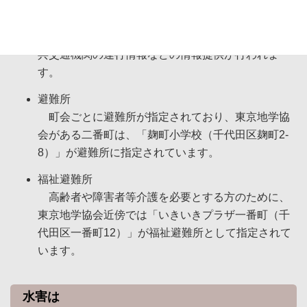
場」が「災害時退避場所」として指定されています
（平成25年4月現在）。災害時には、防災行政無線
等により、帰宅困難者一時受入施設の開設状況や公
共交通機関の運行情報などの情報提供が行われま
す。
避難所
町会ごとに避難所が指定されており、東京地学協
会がある二番町は、「麹町小学校（千代田区麹町2-
8）」が避難所に指定されています。
福祉避難所
高齢者や障害者等介護を必要とする方のために、
東京地学協会近傍では「いきいきプラザ一番町（千
代田区一番町12）」が福祉避難所として指定されて
います。
水害は