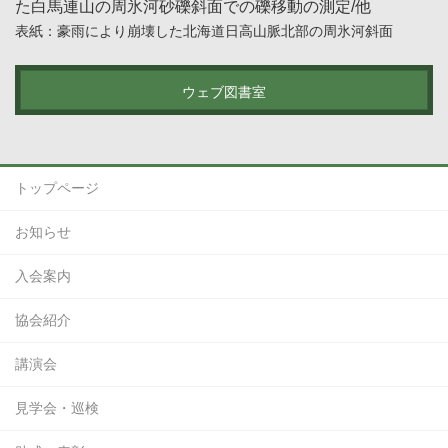
た白馬連山の周氷河砂礫斜面での礫移動の測定/他
表紙：豪雨により崩壊した北海道日高山脈北部の周氷河斜面
ウェブ図書室
トップページ
お知らせ
入会案内
協会紹介
講演会
見学会・巡検