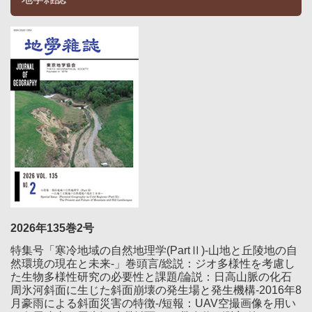
2026年135巻2号
特集号「寒冷地域の自然地理学(PartⅡ)-山地と丘陵地の自
然環境の現在と未来-」巻頭言/総説：ジオ多様性を考慮し
た生物多様性研究の必要性と課題/論説：日高山脈の化石
周氷河斜面に生じた斜面崩壊の発生場と発生機構-2016年8
月豪雨による斜面災害の特徴-/短報：UAV空撮画像を用い