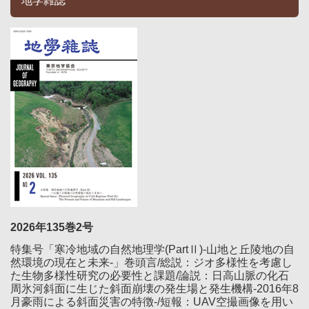
地学雑誌
2026年135巻2号
特集号「寒冷地域の自然地理学(PartⅡ)-山地と丘陵地の自
然環境の現在と未来-」巻頭言/総説：ジオ多様性を考慮し
た生物多様性研究の必要性と課題/論説：日高山脈の化石
周氷河斜面に生じた斜面崩壊の発生場と発生機構-2016年8
月豪雨による斜面災害の特徴-/短報：UAV空撮画像を用い