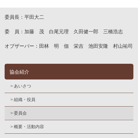
150周年記念事業委員会
委員長：平田大二
委 員：加藤 茂 白尾元理 久田健一郎 三橋浩志
オブザーバー：田林 明 佃 栄吉 池田安隆 村山祐司
協会紹介
あいさつ
組織・役員
委員会
概要・活動内容