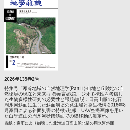
2026年135巻2号
特集号「寒冷地域の自然地理学(PartⅡ)-山地と丘陵地の自
然環境の現在と未来-」巻頭言/総説：ジオ多様性を考慮し
た生物多様性研究の必要性と課題/論説：日高山脈の化石
周氷河斜面に生じた斜面崩壊の発生場と発生機構-2016年8
月豪雨による斜面災害の特徴-/短報：UAV空撮画像を用い
た白馬連山の周氷河砂礫斜面での礫移動の測定/他
表紙：豪雨により崩壊した北海道日高山脈北部の周氷河斜面