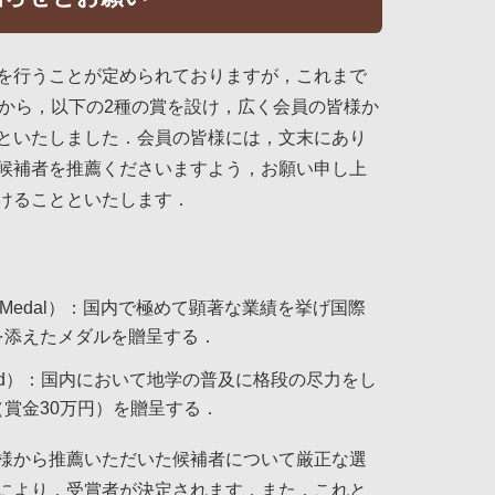
を行うことが定められておりますが，これまで
度から，以下の2種の賞を設け，広く会員の皆様か
といたしました．会員の皆様には，文末にあり
候補者を推薦くださいますよう，お願い申し上
けることといたします．
ciety Medal）：国内で極めて顕著な業績を挙げ国際
を添えたメダルを贈呈する．
ion Award）：国内において地学の普及に格段の尽力をし
賞金30万円）を贈呈する．
様から推薦いただいた候補者について厳正な選
により，受賞者が決定されます．また，これと