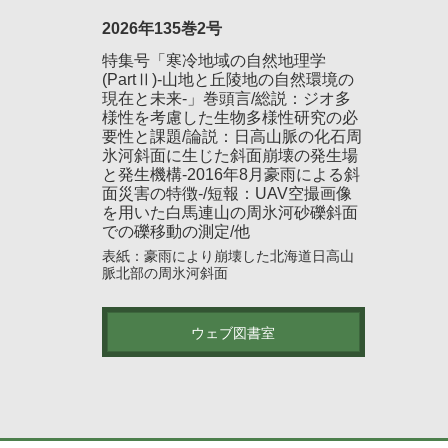
2026年135巻2号
特集号「寒冷地域の自然地理学
(PartⅡ)-山地と丘陵地の自然環境の
現在と未来-」巻頭言/総説：ジオ多
様性を考慮した生物多様性研究の必
要性と課題/論説：日高山脈の化石周
氷河斜面に生じた斜面崩壊の発生場
と発生機構-2016年8月豪雨による斜
面災害の特徴-/短報：UAV空撮画像
を用いた白馬連山の周氷河砂礫斜面
での礫移動の測定/他
表紙：豪雨により崩壊した北海道日高山
脈北部の周氷河斜面
ウェブ図書室