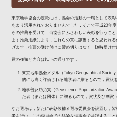
東京地学協会の定款には，協会の活動の一環として表彰
あまり活用されておりませんでした．そこで平成23年
らの推薦を受けて，当協会にふさわしい表彰を行うこと
ます推薦用紙により，これらの賞に該当すると思われる
げます．推薦の受け付けに締め切りはなく，随時受け付
賞の種類と内容は以下の通りです．
東京地学協会メダル（Tokyo Geographical So
的にも高く評価される地学者に贈るもので，賞状
地学普及功労賞（Geoscience Popularizat
た者（または団体）に贈るもので，賞状及び副賞（
なお選考は，新たに表彰候補者選考委員会を設置し，皆
考を行い，この委員会での結論を理事会で承認すること