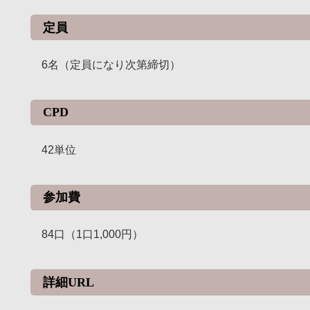
定員
6名（定員になり次第締切）
CPD
42単位
参加費
84口（1口1,000円）
詳細URL