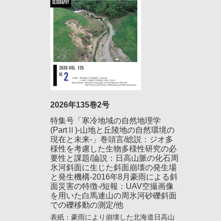
2026年135巻2号
特集号「寒冷地域の自然地理学
(PartⅡ)-山地と丘陵地の自然環境の
現在と未来-」巻頭言/総説：ジオ多
様性を考慮した生物多様性研究の必
要性と課題/論説：日高山脈の化石周
氷河斜面に生じた斜面崩壊の発生場
と発生機構-2016年8月豪雨による斜
面災害の特徴-/短報：UAV空撮画像
を用いた白馬連山の周氷河砂礫斜面
での礫移動の測定/他
表紙：豪雨により崩壊した北海道日高山