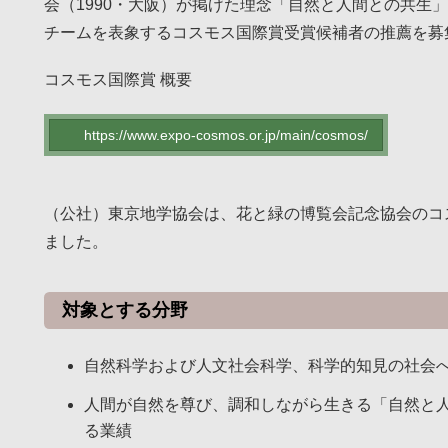
会（1990・大阪）が掲げた理念「自然と人間との共生
チームを表象するコスモス国際賞受賞候補者の推薦を募
コスモス国際賞 概要
https://www.expo-cosmos.or.jp/main/cosmos/
（公社）東京地学協会は、花と緑の博覧会記念協会のコ
ました。
対象とする分野
自然科学および人文社会科学、科学的知見の社会
人間が自然を尊び、調和しながら生きる「自然と
る業績