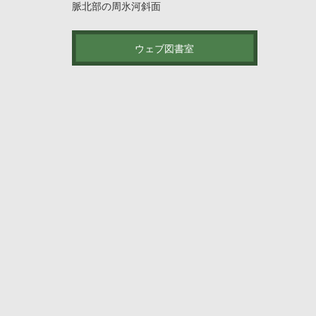
脈北部の周氷河斜面
ウェブ図書室