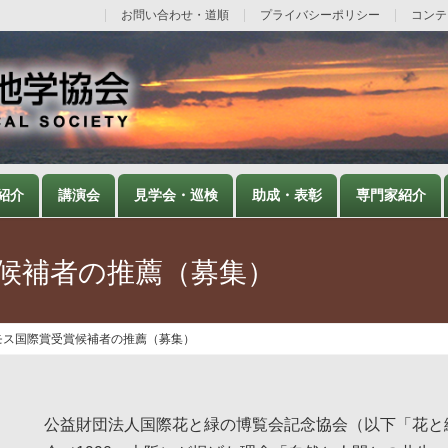
お問い合わせ・道順
プライバシーポリシー
コンテ
紹介
講演会
見学会・巡検
助成・表彰
専門家紹介
賞候補者の推薦（募集）
スモス国際賞受賞候補者の推薦（募集）
公益財団法人国際花と緑の博覧会記念協会（以下「花と