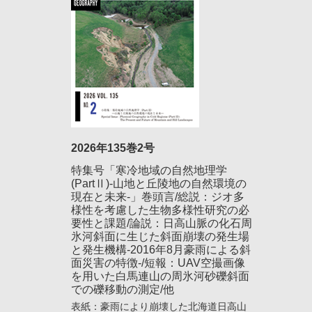
2026年135巻2号
特集号「寒冷地域の自然地理学
(PartⅡ)-山地と丘陵地の自然環境の
現在と未来-」巻頭言/総説：ジオ多
様性を考慮した生物多様性研究の必
要性と課題/論説：日高山脈の化石周
氷河斜面に生じた斜面崩壊の発生場
と発生機構-2016年8月豪雨による斜
面災害の特徴-/短報：UAV空撮画像
を用いた白馬連山の周氷河砂礫斜面
での礫移動の測定/他
表紙：豪雨により崩壊した北海道日高山