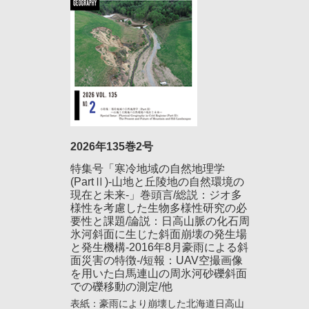
2026年135巻2号
特集号「寒冷地域の自然地理学
(PartⅡ)-山地と丘陵地の自然環境の
現在と未来-」巻頭言/総説：ジオ多
様性を考慮した生物多様性研究の必
要性と課題/論説：日高山脈の化石周
氷河斜面に生じた斜面崩壊の発生場
と発生機構-2016年8月豪雨による斜
面災害の特徴-/短報：UAV空撮画像
を用いた白馬連山の周氷河砂礫斜面
での礫移動の測定/他
表紙：豪雨により崩壊した北海道日高山