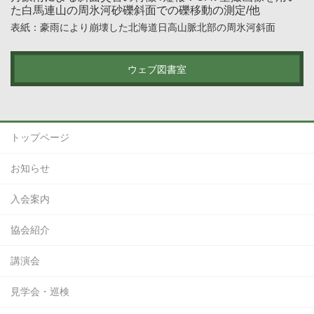
た白馬連山の周氷河砂礫斜面での礫移動の測定/他
表紙：豪雨により崩壊した北海道日高山脈北部の周氷河斜面
ウェブ図書室
トップページ
お知らせ
入会案内
協会紹介
講演会
見学会・巡検