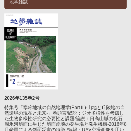
地学雑誌
2026年135巻2号
特集号「寒冷地域の自然地理学(PartⅡ)-山地と丘陵地の自
然環境の現在と未来-」巻頭言/総説：ジオ多様性を考慮し
た生物多様性研究の必要性と課題/論説：日高山脈の化石
周氷河斜面に生じた斜面崩壊の発生場と発生機構-2016年8
月豪雨による斜面災害の特徴-/短報：UAV空撮画像を用い