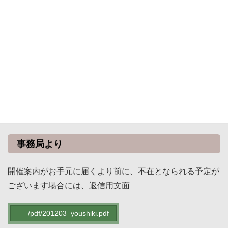
場 所
東京地学協会 講堂
議 題
公益社団法人への移行設立時定款（案）承認の件
事務局より
開催案内がお手元に届くより前に、不在となられる予定が
ございます場合には、返信用文面
/pdf/201203_youshiki.pdf