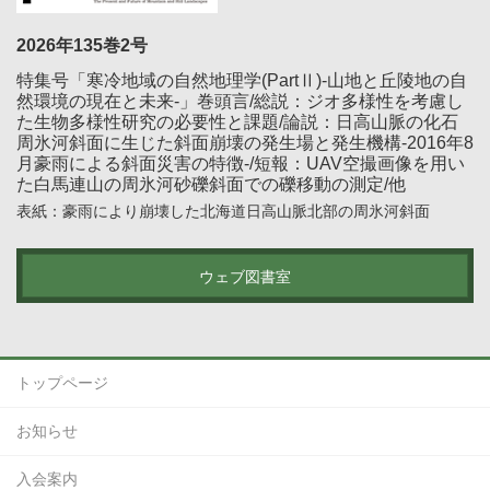
2026年135巻2号
特集号「寒冷地域の自然地理学(PartⅡ)-山地と丘陵地の自
然環境の現在と未来-」巻頭言/総説：ジオ多様性を考慮し
た生物多様性研究の必要性と課題/論説：日高山脈の化石
周氷河斜面に生じた斜面崩壊の発生場と発生機構-2016年8
月豪雨による斜面災害の特徴-/短報：UAV空撮画像を用い
た白馬連山の周氷河砂礫斜面での礫移動の測定/他
表紙：豪雨により崩壊した北海道日高山脈北部の周氷河斜面
ウェブ図書室
トップページ
お知らせ
入会案内