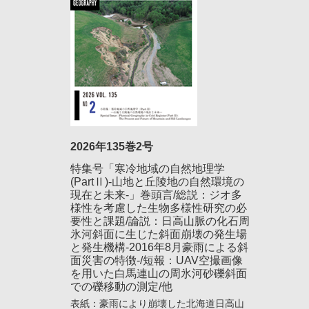
2026年135巻2号
特集号「寒冷地域の自然地理学
(PartⅡ)-山地と丘陵地の自然環境の
現在と未来-」巻頭言/総説：ジオ多
様性を考慮した生物多様性研究の必
要性と課題/論説：日高山脈の化石周
氷河斜面に生じた斜面崩壊の発生場
と発生機構-2016年8月豪雨による斜
面災害の特徴-/短報：UAV空撮画像
を用いた白馬連山の周氷河砂礫斜面
での礫移動の測定/他
表紙：豪雨により崩壊した北海道日高山