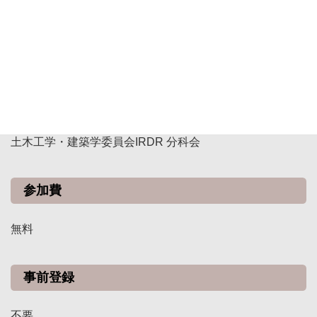
災害の態様と防災の方向性を、地球・人間圏科学の視点で
議論したい。
共 催
日本学術会議 地球惑星科学委員会 地球・人間圏分科会、
土木工学・建築学委員会IRDR 分科会
参加費
無料
事前登録
不要