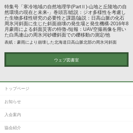
特集号「寒冷地域の自然地理学(PartⅡ)-山地と丘陵地の自
然環境の現在と未来-」巻頭言/総説：ジオ多様性を考慮し
た生物多様性研究の必要性と課題/論説：日高山脈の化石
周氷河斜面に生じた斜面崩壊の発生場と発生機構-2016年8
月豪雨による斜面災害の特徴-/短報：UAV空撮画像を用い
た白馬連山の周氷河砂礫斜面での礫移動の測定/他
表紙：豪雨により崩壊した北海道日高山脈北部の周氷河斜面
ウェブ図書室
トップページ
お知らせ
入会案内
協会紹介