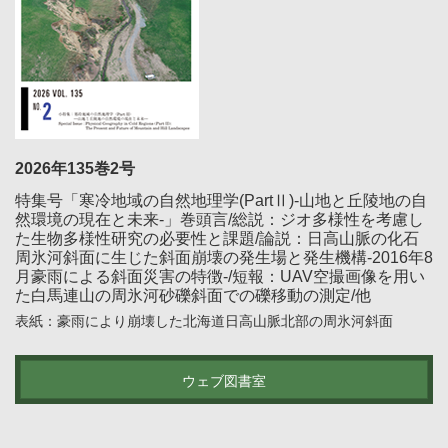
2026年135巻2号
特集号「寒冷地域の自然地理学(PartⅡ)-山地と丘陵地の自
然環境の現在と未来-」巻頭言/総説：ジオ多様性を考慮し
た生物多様性研究の必要性と課題/論説：日高山脈の化石
周氷河斜面に生じた斜面崩壊の発生場と発生機構-2016年8
月豪雨による斜面災害の特徴-/短報：UAV空撮画像を用い
た白馬連山の周氷河砂礫斜面での礫移動の測定/他
表紙：豪雨により崩壊した北海道日高山脈北部の周氷河斜面
ウェブ図書室