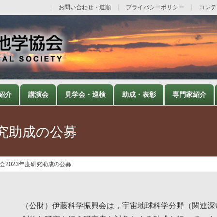
お問い合わせ・道順
プライバシーポリシー
コンテ
紹介
講演会
見学会・巡検
助成・表彰
専門家紹介
研究助成の公募
会2023年度研究助成の公募
（公財）伊藤科学振興会は，宇宙地球科学分野（関連深