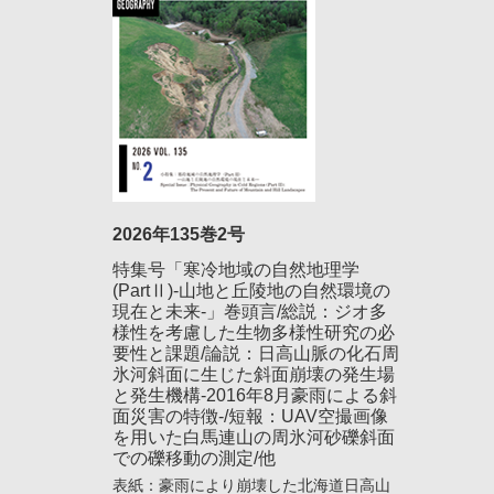
2026年135巻2号
特集号「寒冷地域の自然地理学
(PartⅡ)-山地と丘陵地の自然環境の
現在と未来-」巻頭言/総説：ジオ多
様性を考慮した生物多様性研究の必
要性と課題/論説：日高山脈の化石周
氷河斜面に生じた斜面崩壊の発生場
と発生機構-2016年8月豪雨による斜
面災害の特徴-/短報：UAV空撮画像
を用いた白馬連山の周氷河砂礫斜面
での礫移動の測定/他
表紙：豪雨により崩壊した北海道日高山