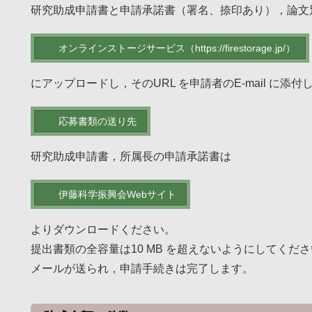
研究助成申請書と申請承諾書（署名、捺印あり），論文
オンラインストージサービス（https://firestorage.jp/）
にアップロードし，そのURL を申請者のE-mail に
応募書類の送り先
研究助成申請書，所属長の申請承諾書は
伊藤科学振興会Webサイト
よりダウンロードください。
提出書類の全容量は10 MB を超えないようにしてく
メールが送られ，申請手続きは完了します。