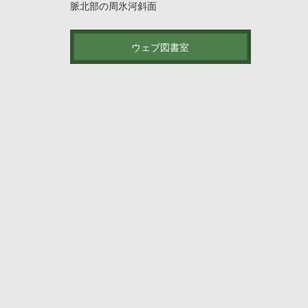
脈北部の周氷河斜面
ウェブ図書室