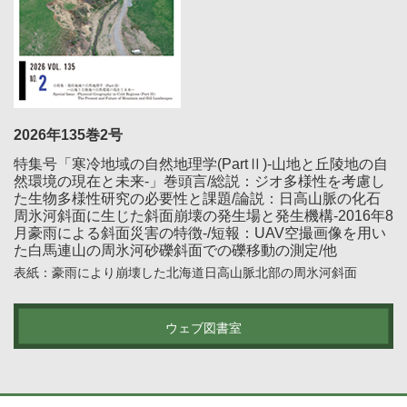
2026年135巻2号
特集号「寒冷地域の自然地理学(PartⅡ)-山地と丘陵地の自
然環境の現在と未来-」巻頭言/総説：ジオ多様性を考慮し
た生物多様性研究の必要性と課題/論説：日高山脈の化石
周氷河斜面に生じた斜面崩壊の発生場と発生機構-2016年8
月豪雨による斜面災害の特徴-/短報：UAV空撮画像を用い
た白馬連山の周氷河砂礫斜面での礫移動の測定/他
表紙：豪雨により崩壊した北海道日高山脈北部の周氷河斜面
ウェブ図書室