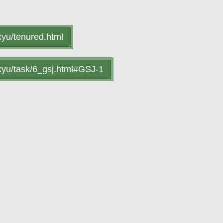
kyu/tenured.html
nkyu/task/6_gsj.html#GSJ-1