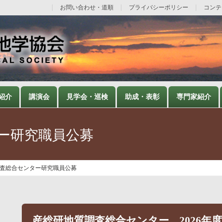
お問い合わせ・道順
プライバシーポリシー
コンテ
紹介
講演会
見学会・巡検
助成・表彰
専門家紹介
ー研究職員公募
査総合センター研究職員公募
産総研地質調査総合センター 2026年