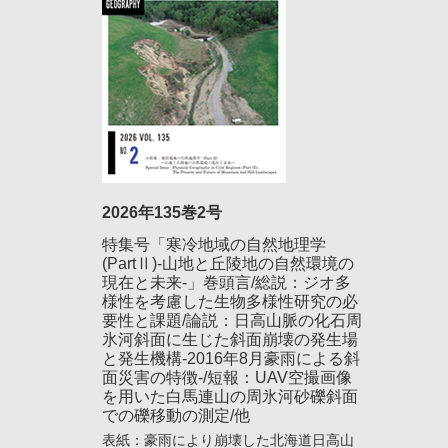
2026年135巻2号
特集号「寒冷地域の自然地理学
(PartⅡ)-山地と丘陵地の自然環境の
現在と未来-」巻頭言/総説：ジオ多
様性を考慮した生物多様性研究の必
要性と課題/論説：日高山脈の化石周
氷河斜面に生じた斜面崩壊の発生場
と発生機構-2016年8月豪雨による斜
面災害の特徴-/短報：UAV空撮画像
を用いた白馬連山の周氷河砂礫斜面
での礫移動の測定/他
表紙：豪雨により崩壊した北海道日高山