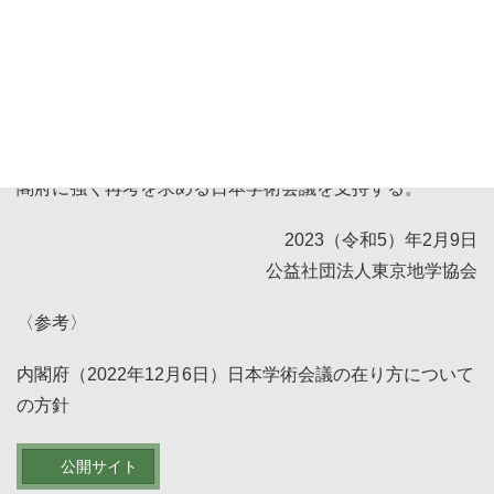
を挙げ、「方針」の再考を求める声明を発出した（2022
年12月21日）。とりわけ 2) と 6) は学術の独立性を危うく
し、日本学術会議の存在意義の根幹に関わるものである。
東京地学協会はこれらの懸念を日本学術会議と共有し、内
閣府に強く再考を求める日本学術会議を支持する。
2023（令和5）年2月9日
公益社団法人東京地学協会
〈参考〉
内閣府（2022年12月6日）日本学術会議の在り方について
の方針
公開サイト