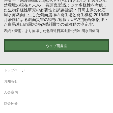
特集号「寒冷地域の自然地理学(PartⅡ)-山地と丘陵地の自
然環境の現在と未来-」巻頭言/総説：ジオ多様性を考慮し
た生物多様性研究の必要性と課題/論説：日高山脈の化石
周氷河斜面に生じた斜面崩壊の発生場と発生機構-2016年8
月豪雨による斜面災害の特徴-/短報：UAV空撮画像を用い
た白馬連山の周氷河砂礫斜面での礫移動の測定/他
表紙：豪雨により崩壊した北海道日高山脈北部の周氷河斜面
ウェブ図書室
トップページ
お知らせ
入会案内
協会紹介