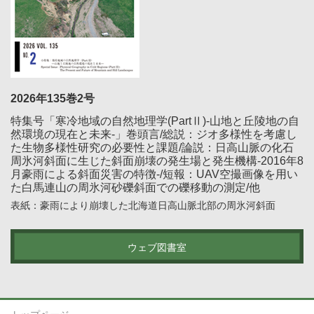
2026年135巻2号
特集号「寒冷地域の自然地理学(PartⅡ)-山地と丘陵地の自
然環境の現在と未来-」巻頭言/総説：ジオ多様性を考慮し
た生物多様性研究の必要性と課題/論説：日高山脈の化石
周氷河斜面に生じた斜面崩壊の発生場と発生機構-2016年8
月豪雨による斜面災害の特徴-/短報：UAV空撮画像を用い
た白馬連山の周氷河砂礫斜面での礫移動の測定/他
表紙：豪雨により崩壊した北海道日高山脈北部の周氷河斜面
ウェブ図書室