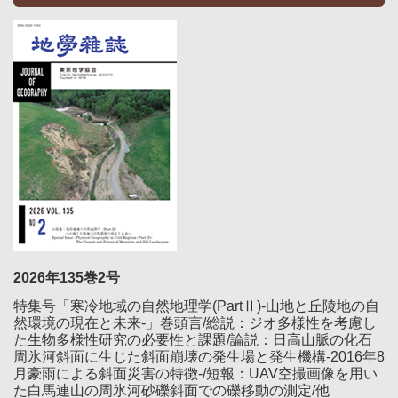
2026年135巻2号
特集号「寒冷地域の自然地理学(PartⅡ)-山地と丘陵地の自
然環境の現在と未来-」巻頭言/総説：ジオ多様性を考慮し
た生物多様性研究の必要性と課題/論説：日高山脈の化石
周氷河斜面に生じた斜面崩壊の発生場と発生機構-2016年8
月豪雨による斜面災害の特徴-/短報：UAV空撮画像を用い
た白馬連山の周氷河砂礫斜面での礫移動の測定/他