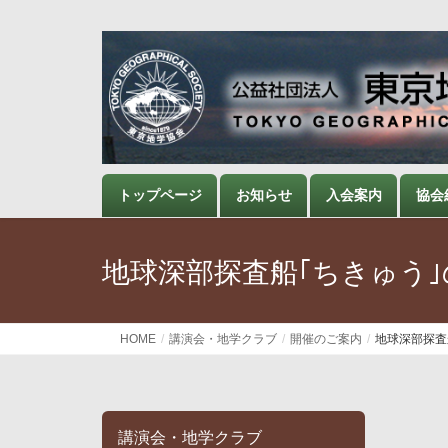
トップページ
お知らせ
入会案内
協会
地球深部探査船｢ちきゅう
HOME
講演会・地学クラブ
開催のご案内
地球深部探査
講演会・地学クラブ