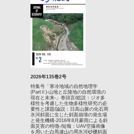
2026年135巻2号
特集号「寒冷地域の自然地理学
(PartⅡ)-山地と丘陵地の自然環境の
現在と未来-」巻頭言/総説：ジオ多
様性を考慮した生物多様性研究の必
要性と課題/論説：日高山脈の化石周
氷河斜面に生じた斜面崩壊の発生場
と発生機構-2016年8月豪雨による斜
面災害の特徴-/短報：UAV空撮画像
を用いた白馬連山の周氷河砂礫斜面