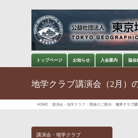
トップページ
お知らせ
入会案内
協会
地学クラブ講演会（2月）
HOME
講演会・地学クラブ
開催のご案内
地学クラブ講
講演会・地学クラブ