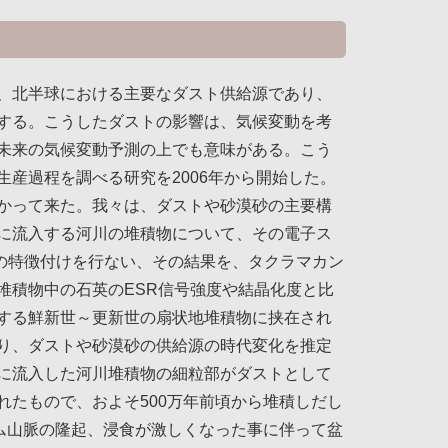
、北半球における主要なダスト供給源であり、
する。こうしたダストの影響は、気候変動を考
未来の気候変動予測の上でも意味がある。こう
産過程を調べる研究を2006年から開始した。
かって来た。我々は、ダストや砂漠砂の主要構
に流入する河川の堆積物について、その電子ス
源の特徴付けを行ない、その結果を、タクラマカン
堆積物中の石英のESR信号強度や結晶化度と比
する鮮新世～更新世の扇状地堆積物に挟在され
り、ダストや砂漠砂の供給源の時代変化を推定
に流入した河川堆積物の細粒部がダストとして
れたもので、およそ500万年前頃から堆積しだし
ルム山脈の隆起、浸食が激しくなった事に伴って盆