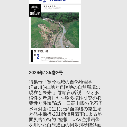
2026年135巻2号
特集号「寒冷地域の自然地理学
(PartⅡ)-山地と丘陵地の自然環境の
現在と未来-」巻頭言/総説：ジオ多
様性を考慮した生物多様性研究の必
要性と課題/論説：日高山脈の化石周
氷河斜面に生じた斜面崩壊の発生場
と発生機構-2016年8月豪雨による斜
面災害の特徴-/短報：UAV空撮画像
を用いた白馬連山の周氷河砂礫斜面