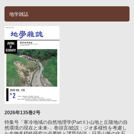
地学雑誌
2026年135巻2号
特集号「寒冷地域の自然地理学(PartⅡ)-山地と丘陵地の自
然環境の現在と未来-」巻頭言/総説：ジオ多様性を考慮し
た生物多様性研究の必要性と課題/論説：日高山脈の化石