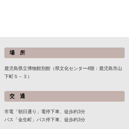
伊能中図（九州）
英国海軍海図（鹿児島湾）
元禄絵図（薩摩半島）
御城下絵図
吉利郷惣絵図など
場 所
鹿児島県立博物館別館（県文化センター4階：鹿児島市山
下町５－３）
交 通
市電「朝日通り」電停下車、徒歩約3分
バス「金生町」バス停下車、徒歩約3分