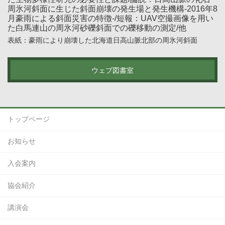
周氷河斜面に生じた斜面崩壊の発生場と発生機構-2016年8
月豪雨による斜面災害の特徴-/短報：UAV空撮画像を用い
た白馬連山の周氷河砂礫斜面での礫移動の測定/他
表紙：豪雨により崩壊した北海道日高山脈北部の周氷河斜面
ウェブ図書室
トップページ
お知らせ
入会案内
協会紹介
講演会