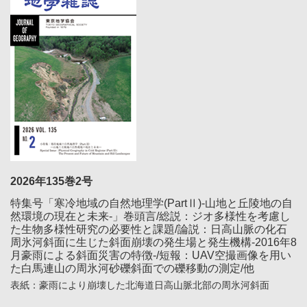
2026年135巻2号
特集号「寒冷地域の自然地理学(PartⅡ)-山地と丘陵地の自
然環境の現在と未来-」巻頭言/総説：ジオ多様性を考慮し
た生物多様性研究の必要性と課題/論説：日高山脈の化石
周氷河斜面に生じた斜面崩壊の発生場と発生機構-2016年8
月豪雨による斜面災害の特徴-/短報：UAV空撮画像を用い
た白馬連山の周氷河砂礫斜面での礫移動の測定/他
表紙：豪雨により崩壊した北海道日高山脈北部の周氷河斜面