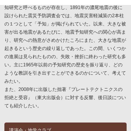
知研究と呼べるものが存在し、1891年の濃尾地震の後に
設けられた震災予防調査会では、地震災害軽減策の2本柱
の１つとして「予知」が掲げられていた。以来、大きな被
害が出る地震があるたびに、地震予知研究への関心が高ま
り、研究への熱意がさめかけたころにまた、大きな地震が
起きるという歴史の繰り返しであった。この間、いくつか
の進展は見られたものの、失敗・挫折に終わった研究も多
い。主に1965年以前の予知研究の歴史を振り返り、どの
ような教訓を引き出すことができるのかについて、考えて
みたい。
また、2008年に出版した拙著『プレートテクトニクスの
拒絶と受容』（東大出版会）に対する反響、後日談につい
ても紹介したい。
講演会・地学クラブ