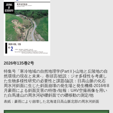
2026年135巻2号
特集号「寒冷地域の自然地理学(PartⅡ)-山地と丘陵地の自
然環境の現在と未来-」巻頭言/総説：ジオ多様性を考慮し
た生物多様性研究の必要性と課題/論説：日高山脈の化石
周氷河斜面に生じた斜面崩壊の発生場と発生機構-2016年8
月豪雨による斜面災害の特徴-/短報：UAV空撮画像を用い
た白馬連山の周氷河砂礫斜面での礫移動の測定/他
表紙：豪雨により崩壊した北海道日高山脈北部の周氷河斜面