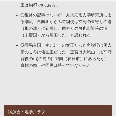
里は約67kmである．
②
復路の記事はないが、九大応用力学研究所によ
る潮流・風向図からみて魏使は玄海の東寄りの港
（那の津）に到着し、西寄りの可也山近傍の港
（末廬国）から帰国した、と思われる．
③
邪馬台国（南九州）の女王だった卑弥呼は倭人
伝のころは倭国王だった．王宮は大城山（太宰府
背後の山)の麓の伊都国（春日市）にあったが、
直轄の領土や国民は持っていなかった．
講演会・地学クラブ