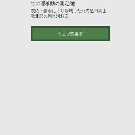
での礫移動の測定/他
表紙：豪雨により崩壊した北海道日高山
脈北部の周氷河斜面
ウェブ図書室