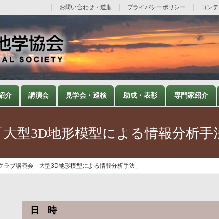
お問い合わせ・道順
プライバシーポリシー
コンテ
紹介
講演会
見学会・巡検
助成・表彰
専門家紹介
「大型3D地形模型による情報分析手
学クラブ講演会「大型3D地形模型による情報分析手法」
日 時