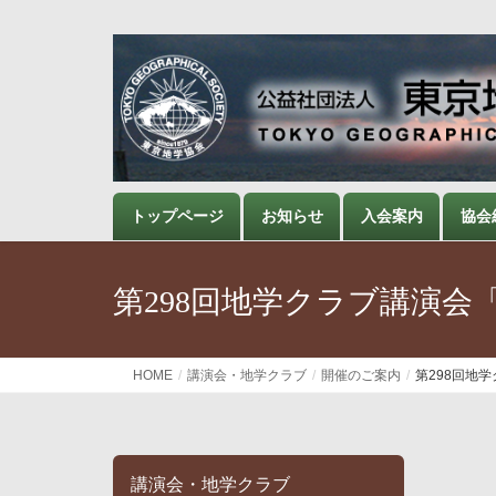
トップページ
お知らせ
入会案内
協会
第298回地学クラブ講演会
HOME
講演会・地学クラブ
開催のご案内
第298回地
講演会・地学クラブ