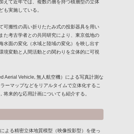
加えて近年では、複数の層を持つ積層型の立体
ども実施している。
て可搬性の高い折りたたみ式の投影器具を用い
また考古学者との共同研究により、東京低地の
海水面の変化（水域と陸域の変化）を映し出す
環境変動と人間活動との関わりを立体的に可視
erial Vehicle, 無人航空機）による写真計測な
カラーマップなどをリアルタイムで立体化するこ
，将来的な応用計画についても紹介する。
型による精密立体地質模型（映像投影型）を使っ