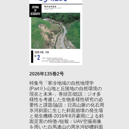
2026年135巻2号
特集号「寒冷地域の自然地理学
(PartⅡ)-山地と丘陵地の自然環境の
現在と未来-」巻頭言/総説：ジオ多
様性を考慮した生物多様性研究の必
要性と課題/論説：日高山脈の化石周
氷河斜面に生じた斜面崩壊の発生場
と発生機構-2016年8月豪雨による斜
面災害の特徴-/短報：UAV空撮画像
を用いた白馬連山の周氷河砂礫斜面