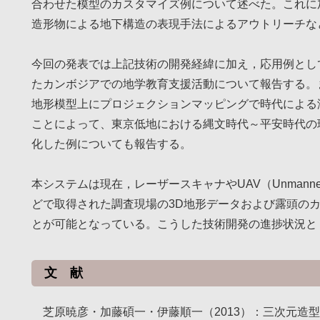
合わせた模型のカスタマイズ例について述べた。これに
造形物による地下構造の表現手法によるアウトリーチな
今回の発表では上記技術の開発経緯に加え，応用例とし
たカンボジアでの地学教育支援活動について報告する。
地形模型上にプロジェクションマッピングで時代による
ことによって、東京低地における縄文時代～平安時代の
化した例についても報告する。
本システムは現在，レーザースキャナやUAV（Unmanned A
どで取得された調査現場の3D地形データおよび露頭の
とが可能となっている。こうした技術開発の進捗状況と
文 献
芝原暁彦・加藤碩一・伊藤順一（2013）：三次元造