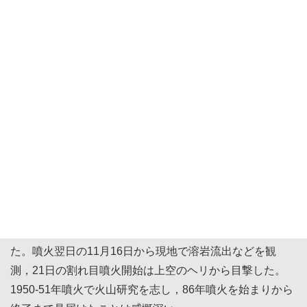
1950年東大理学部地質学科に入学，間も無く伊豆大島
が噴火した。同級生と見物に出かけたが，この時の強烈な
印象がのちの火山研究のきっかけの一つとなった。久野久
先生の提案で大学院では浅間山の研究を行い，小諸，追
分，吾妻，鎌原などの火砕流堆積物を調査したことが，後
年pyroclastic flow（火砕流）の定義の提唱につながった。
この頃，地球物理の永田研の秋本俊一氏と岩石磁気の研究
を行い，火砕流と土石流の判別に使えることを提唱した。
1973年の浅間山噴火で初めて火砕流の流下を目撃，犠牲
者の発生を心配するもごく小規模であった。
その後も，雲仙・普賢岳噴火など国内外のさまざまな噴
火に遭遇したが，1986年の伊豆大島噴火が印象的であっ
た。噴火翌日の11月16日から現地で溶岩流出などを観
測，21日の割れ目噴火開始は上空のヘリから目撃した。
1950-51年噴火で火山研究を志し，86年噴火を始まりから