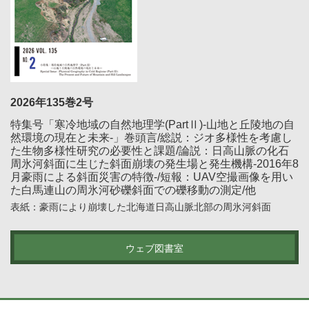
2026年135巻2号
特集号「寒冷地域の自然地理学(PartⅡ)-山地と丘陵地の自
然環境の現在と未来-」巻頭言/総説：ジオ多様性を考慮し
た生物多様性研究の必要性と課題/論説：日高山脈の化石
周氷河斜面に生じた斜面崩壊の発生場と発生機構-2016年8
月豪雨による斜面災害の特徴-/短報：UAV空撮画像を用い
た白馬連山の周氷河砂礫斜面での礫移動の測定/他
表紙：豪雨により崩壊した北海道日高山脈北部の周氷河斜面
ウェブ図書室