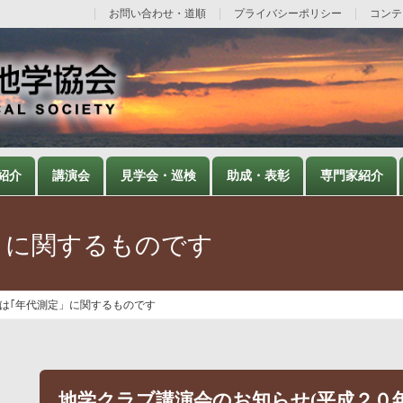
お問い合わせ・道順
プライバシーポリシー
コンテ
紹介
講演会
見学会・巡検
助成・表彰
専門家紹介
」に関するものです
は｢年代測定」に関するものです
地学クラブ講演会のお知らせ(平成２０年