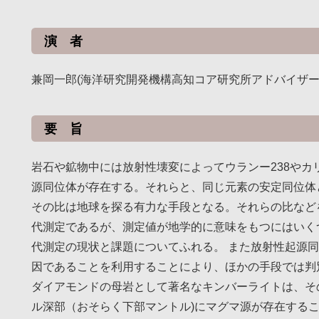
演 者
兼岡一郎(海洋研究開発機構高知コア研究所アドバイザー
要 旨
岩石や鉱物中には放射性壊変によってウランー238やカ
源同位体が存在する。それらと、同じ元素の安定同位体
その比は地球を探る有力な手段となる。それらの比など
代測定であるが、測定値が地学的に意味をもつにはいく
代測定の現状と課題についてふれる。 また放射性起源
因であることを利用することにより、ほかの手段では判
ダイアモンドの母岩として著名なキンバーライトは、そ
ル深部（おそらく下部マントル)にマグマ源が存在する