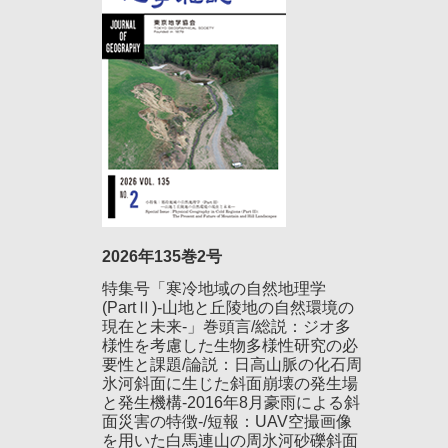
2026年135巻2号
特集号「寒冷地域の自然地理学
(PartⅡ)-山地と丘陵地の自然環境の
現在と未来-」巻頭言/総説：ジオ多
様性を考慮した生物多様性研究の必
要性と課題/論説：日高山脈の化石周
氷河斜面に生じた斜面崩壊の発生場
と発生機構-2016年8月豪雨による斜
面災害の特徴-/短報：UAV空撮画像
を用いた白馬連山の周氷河砂礫斜面