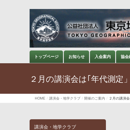
トップページ
お知らせ
入会案内
協会
２月の講演会は｢年代測定
HOME
講演会・地学クラブ
開催のご案内
２月の講演会
講演会・地学クラブ