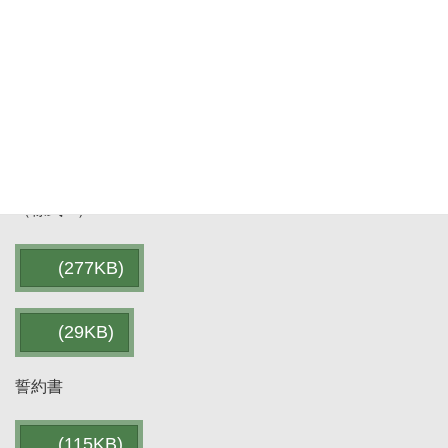
ただし、本協会ウェブサイトにおいて報告書を無償で公
開することについては同意されたものとします。
申請書様式
普及・啓発活動（地学・地理教育）助成金供与交付申請書
（様式-3）
(277KB)
(29KB)
誓約書
(115KB)