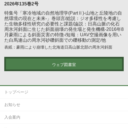
2026年135巻2号
特集号「寒冷地域の自然地理学(PartⅡ)-山地と丘陵地の自
然環境の現在と未来-」巻頭言/総説：ジオ多様性を考慮し
た生物多様性研究の必要性と課題/論説：日高山脈の化石
周氷河斜面に生じた斜面崩壊の発生場と発生機構-2016年8
月豪雨による斜面災害の特徴-/短報：UAV空撮画像を用い
た白馬連山の周氷河砂礫斜面での礫移動の測定/他
表紙：豪雨により崩壊した北海道日高山脈北部の周氷河斜面
ウェブ図書室
トップページ
お知らせ
入会案内