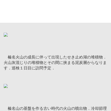
榛名山の最も新しい大噴火である６世紀の噴火によって
噴出した大量の軽石層．山麓でも厚さ３mを超えます．こ
の軽石層の中に多くの集落遺跡が埋没しているのが見つか
っています．巡検２日目に訪問予定．
榛名火山の成長に伴って出現したせき止め湖の堆積物．
火山灰混じりの堆積物とその間に挟まる泥炭層からなりま
す．巡検１日目に訪問予定．
榛名山の基盤を作る古い時代の火山の噴出物．冷却節理