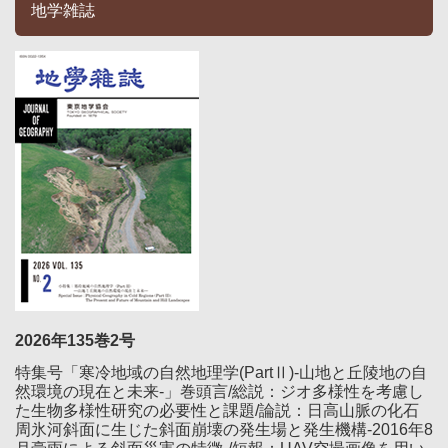
地学雑誌
2026年135巻2号
特集号「寒冷地域の自然地理学(PartⅡ)-山地と丘陵地の自
然環境の現在と未来-」巻頭言/総説：ジオ多様性を考慮し
た生物多様性研究の必要性と課題/論説：日高山脈の化石
周氷河斜面に生じた斜面崩壊の発生場と発生機構-2016年8