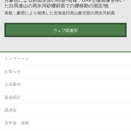
月豪雨による斜面災害の特徴-/短報：UAV空撮画像を用い
た白馬連山の周氷河砂礫斜面での礫移動の測定/他
表紙：豪雨により崩壊した北海道日高山脈北部の周氷河斜面
ウェブ図書室
トップページ
お知らせ
入会案内
協会紹介
講演会
見学会・巡検