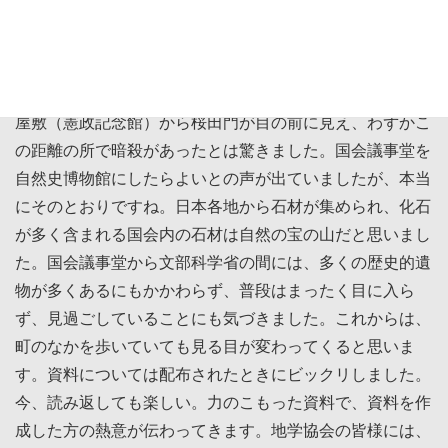
「国会議事堂と江戸城の石材を見に行こう」というタイ
トルにひかれ申込しました。日本水準原点の見学。存在す
る場所は知っていましたが、初めて見ました。そもそも普
通に見学に入れるとは思ってもいませんでした。彦根藩上
屋敷（憲政記念館）から桜田門が目の前に見え、わずかこ
の距離の所で暗殺があったとは驚きました。国会議事堂を
自然史博物館にしたらよいとの声が出ていましたが、本当
にそのとおりですね。日本各地から石材が集められ、化石
が多く含まれる国会内の石材は自然の宝の山だと思いまし
た。国会議事堂から文部科学省の間には、多くの歴史的遺
物が多くあるにもかかわらず、普段はまったく目に入ら
ず、見過ごしていることにも気づきました。これからは、
町のなかを歩いていても見る目が変わってくると思いま
す。資料については配布されたときにビックリしました。
今、読み返しても楽しい。力のこもった資料で、資料を作
成した方の熱意が伝わってきます。地学協会の皆様には、