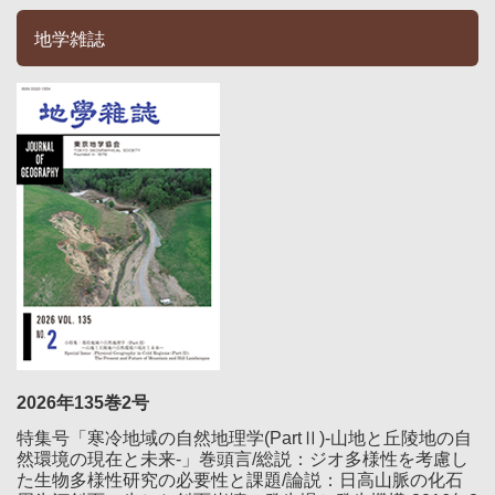
地学雑誌
2026年135巻2号
特集号「寒冷地域の自然地理学(PartⅡ)-山地と丘陵地の自
然環境の現在と未来-」巻頭言/総説：ジオ多様性を考慮し
た生物多様性研究の必要性と課題/論説：日高山脈の化石