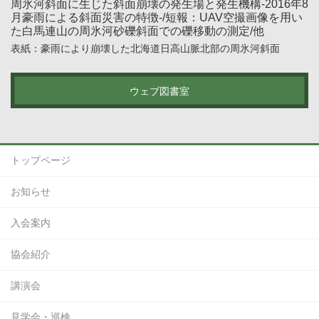
周氷河斜面に生じた斜面崩壊の発生場と発生機構-2016年8
月豪雨による斜面災害の特徴-/短報：UAV空撮画像を用い
た白馬連山の周氷河砂礫斜面での礫移動の測定/他
表紙：豪雨により崩壊した北海道日高山脈北部の周氷河斜面
ウェブ図書室
トップページ
お知らせ
入会案内
協会紹介
講演会
見学会・巡検